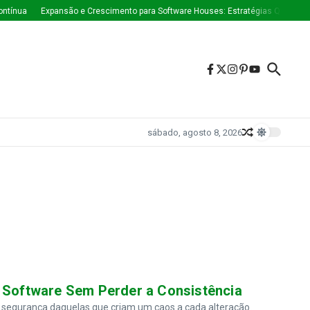
ua
Expansão e Crescimento para Software Houses: Estratégias Que Estão Mo
sábado, agosto 8, 2026
e Software Sem Perder a Consistência
segurança daquelas que criam um caos a cada alteração.