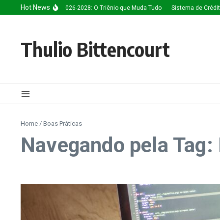
Ir para o conteúdo
Hot News
eligência Artificial 2026-2028: O Triênio que Muda Tudo
Sistema de Créditos: 
Thulio Bittencourt
Home
/
Boas Práticas
Navegando pela Tag: 