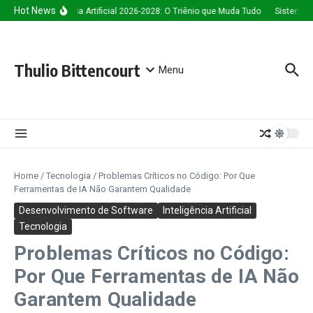
Ir para o conteúdo
Hot News
Inteligência Artificial 2026-2028: O Triênio que Muda Tudo
Sistema de
Thulio Bittencourt
Menu
Home
/
Tecnologia
/
Problemas Críticos no Código: Por Que
Ferramentas de IA Não Garantem Qualidade
Desenvolvimento de Software
Inteligência Artificial
Tecnologia
Problemas Críticos no Código:
Por Que Ferramentas de IA Não
Garantem Qualidade