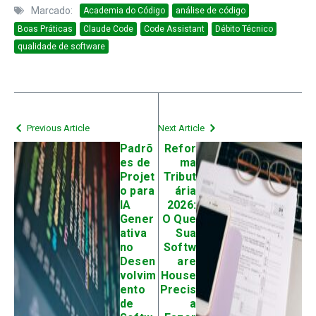
Marcado:
Academia do Código
análise de código
Boas Práticas
Claude Code
Code Assistant
Débito Técnico
qualidade de software
Previous Article
Next Article
Padrõ
Refor
es de
ma
Projet
Tribut
o para
ária
IA
2026:
Gener
O Que
ativa
Sua
no
Softw
Desen
are
volvim
House
ento
Precis
de
a