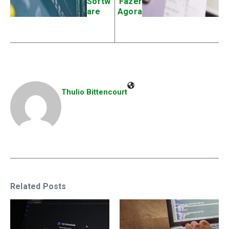
Softw
Fazer
are
Agora
Thulio Bittencourt
Related Posts