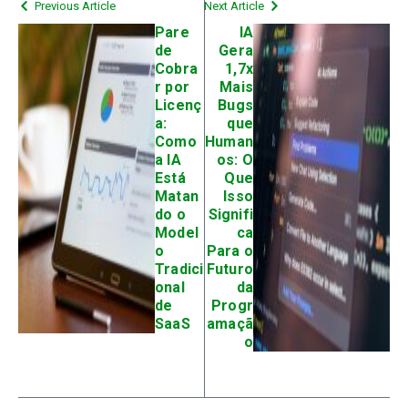
Previous Article
Next Article
Pare
IA
de
Gera
Cobra
1,7x
r por
Mais
Licenç
Bugs
a:
que
Como
Human
a IA
os: O
Está
Que
Matan
Isso
do o
Signifi
Model
ca
o
Para o
Tradici
Futuro
onal
da
de
Progr
SaaS
amaçã
o