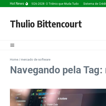
Ir para o conteúdo
Hot News
eligência Artificial 2026-2028: O Triênio que Muda Tudo
Sistema de Créditos: 
Thulio Bittencourt
Home
/
mercado de software
Navegando pela Tag: