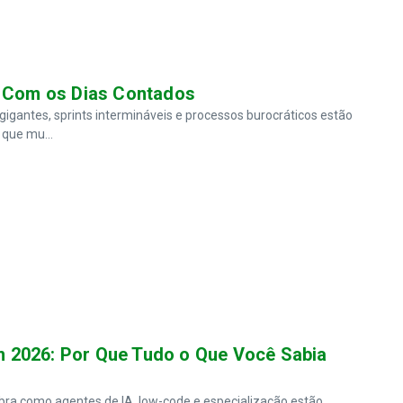
o Com os Dias Contados
gantes, sprints intermináveis e processos burocráticos estão
 que mu...
 2026: Por Que Tudo o Que Você Sabia
bra como agentes de IA, low-code e especialização estão