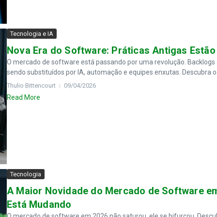
Tecnologia e IA
Nova Era do Software: Práticas Antigas Estã
O mercado de software está passando por uma revolução. Backlogs gi
sendo substituídos por IA, automação e equipes enxutas. Descubra o
Thulio Bittencourt
09/04/2026
Read More
Tecnologia
A Maior Novidade do Mercado de Software em
Está Mudando
O mercado de software em 2026 não saturou, ele se bifurcou. Descu