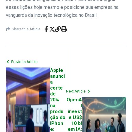
essas lições hoje mesmo e posicione sua empresa na
vanguarda da inovação tecnológica no Brasil.
Share this Article
Previous Article
Apple
anunci
a
corte
Next Article
de
20%
OpenA
na
I
produ
invest
ção do
e US$
iPhon
10 bi
e:
em IA: