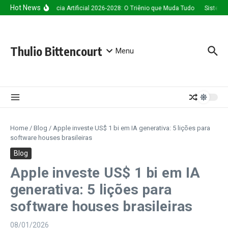
Ir para o conteúdo
Hot News
Inteligência Artificial 2026-2028: O Triênio que Muda Tudo
Sistema 
Thulio Bittencourt
Menu
Home
/
Blog
/
Apple investe US$ 1 bi em IA generativa: 5 lições para
software houses brasileiras
Blog
Apple investe US$ 1 bi em IA
generativa: 5 lições para
software houses brasileiras
08/01/2026