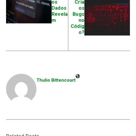
os
Cria
Dados
os
Revela
Bugs
m
no
Códig
o?
Thulio Bittencourt