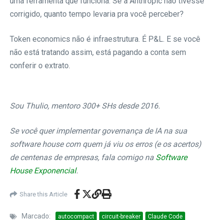
uma ferramenta que funciona. Se a Anthropic não tivesse
corrigido, quanto tempo levaria pra você perceber?
Token economics não é infraestrutura. É P&L. E se você
não está tratando assim, está pagando a conta sem
conferir o extrato.
Sou Thulio, mentoro 300+ SHs desde 2016.
Se você quer implementar governança de IA na sua
software house com quem já viu os erros (e os acertos)
de centenas de empresas, fala comigo na
Software
House Exponencial
.
Share this Article
Marcado:
autocompact
circuit-breaker
Claude Code