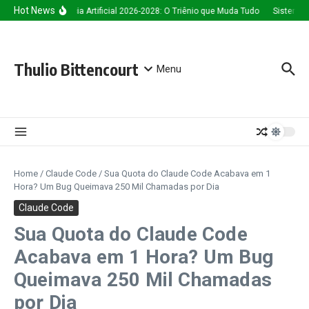
Ir para o conteúdo
Hot News
Inteligência Artificial 2026-2028: O Triênio que Muda Tudo
Sistema de
Thulio Bittencourt
Menu
Home
/
Claude Code
/
Sua Quota do Claude Code Acabava em 1
Hora? Um Bug Queimava 250 Mil Chamadas por Dia
Claude Code
Sua Quota do Claude Code
Acabava em 1 Hora? Um Bug
Queimava 250 Mil Chamadas
por Dia