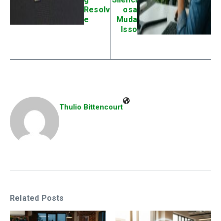
Resolv
osa
e
Muda
Isso
Thulio Bittencourt
Related Posts