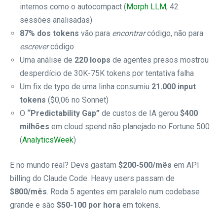
internos como o autocompact (
Morph LLM
, 42
sessões analisadas)
87% dos tokens
vão para
encontrar
código, não para
escrever
código
Uma análise de
220 loops
de agentes presos mostrou
desperdício de 30K-75K tokens por tentativa falha
Um fix de typo de uma linha consumiu
21.000 input
tokens
($0,06 no Sonnet)
O
“Predictability Gap”
de custos de IA gerou
$400
milhões
em cloud spend não planejado no Fortune 500
(
AnalyticsWeek
)
E no mundo real? Devs gastam
$200-500/mês
em API
billing do Claude Code. Heavy users passam de
$800/mês
. Roda 5 agentes em paralelo num codebase
grande e são
$50-100 por hora
em tokens.