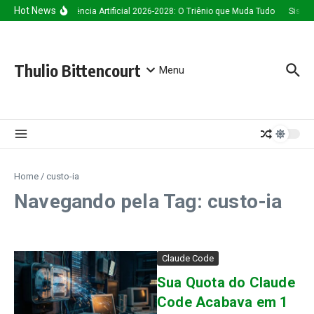
Ir para o conteúdo
Hot News
Inteligência Artificial 2026-2028: O Triênio que Muda Tudo
Sistem
Thulio Bittencourt
Menu
Home
/
custo-ia
Navegando pela Tag: custo-ia
Claude Code
Sua Quota do Claude
Code Acabava em 1