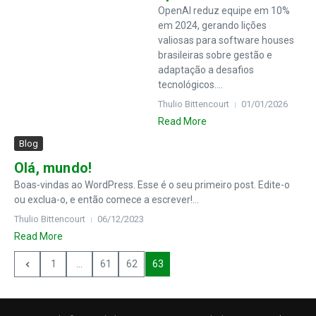
OpenAI reduz equipe em 10%
em 2024, gerando lições
valiosas para software houses
brasileiras sobre gestão e
adaptação a desafios
tecnológicos....
Thulio Bittencourt
01/01/2026
Read More
Blog
Olá, mundo!
Boas-vindas ao WordPress. Esse é o seu primeiro post. Edite-o
ou exclua-o, e então comece a escrever!...
Thulio Bittencourt
06/12/2023
Read More
1
...
61
62
63