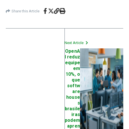
Share this Article
Next Article
OpenA
I reduz
equipe
em
10%, o
que
softw
are
house
s
brasile
iras
podem
apren