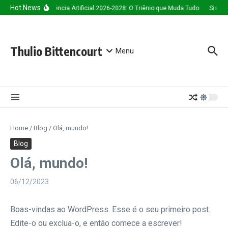
Ir para o conteúdo
Hot News
Inteligência Artificial 2026-2028: O Triênio que Muda Tudo
Sistem
Thulio Bittencourt
Menu
Home
/
Blog
/
Olá, mundo!
Blog
Olá, mundo!
06/12/2023
Boas-vindas ao WordPress. Esse é o seu primeiro post.
Edite-o ou exclua-o, e então comece a escrever!