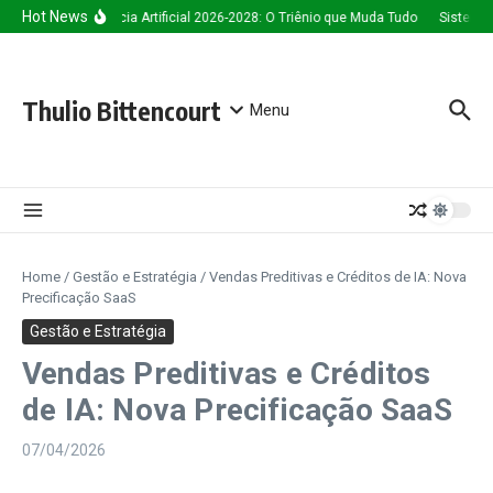
Ir para o conteúdo
Hot News
Inteligência Artificial 2026-2028: O Triênio que Muda Tudo
Sistema d
Thulio Bittencourt
Menu
Home
/
Gestão e Estratégia
/
Vendas Preditivas e Créditos de IA: Nova
Precificação SaaS
Gestão e Estratégia
Vendas Preditivas e Créditos
de IA: Nova Precificação SaaS
07/04/2026