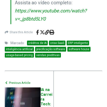
Assista ao vídeo completo:
https://www.youtube.com/watch?
v=_jp8btd5LY0
Share this Article
Marcado:
créditos de IA
crise SaaS
ERP inteligente
inteligência artificial
precificação software
software house
usage-based pricing
vendas preditivas
Previous Article
IA na
Carrei
ra
Tech: