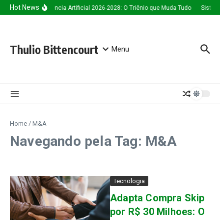
Ir para o conteúdo
Hot News
Inteligência Artificial 2026-2028: O Triênio que Muda Tudo
Sistem
Thulio Bittencourt
Menu
Home
/
M&A
Navegando pela Tag: M&A
Tecnologia
Adapta Compra Skip
por R$ 30 Milhoes: O