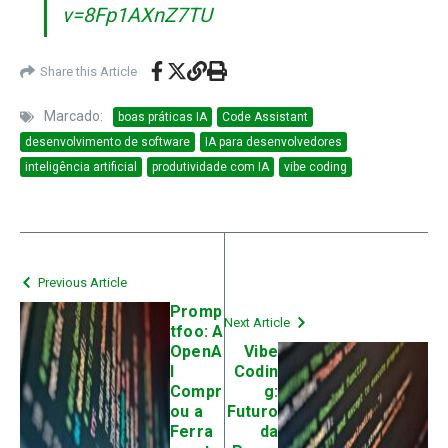
v=8Fp1AXnZ7TU
Share this Article
Marcado:
boas práticas IA
Code Assistant
desenvolvimento de software
IA para desenvolvedores
inteligência artificial
produtividade com IA
vibe coding
Previous Article
Promp
Next Article
tfoo: A
OpenA
Vibe
I
Codin
Compr
g:
ou a
Futuro
Ferra
da