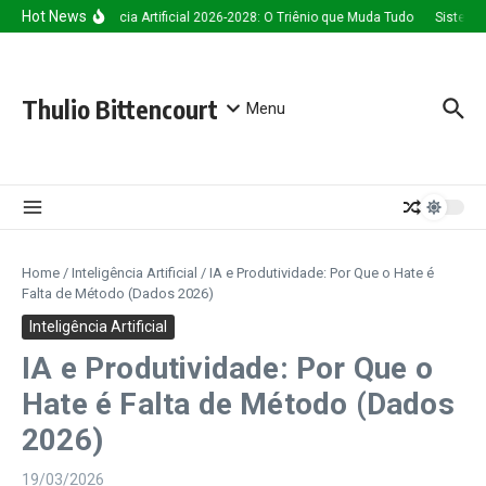
Ir para o conteúdo
Hot News
Inteligência Artificial 2026-2028: O Triênio que Muda Tudo
Sistema d
Thulio Bittencourt
Menu
Home
/
Inteligência Artificial
/
IA e Produtividade: Por Que o Hate é
Falta de Método (Dados 2026)
Inteligência Artificial
IA e Produtividade: Por Que o
Hate é Falta de Método (Dados
2026)
19/03/2026