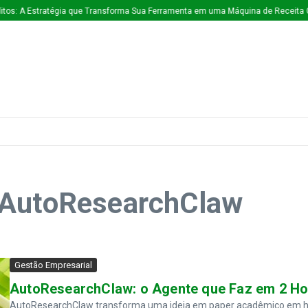
tos: A Estratégia que Transforma Sua Ferramenta em uma Máquina de Receita C
 AutoResearchClaw
Gestão Empresarial
AutoResearchClaw: o Agente que Faz em 2 Ho
AutoResearchClaw transforma uma ideia em paper acadêmico em hora