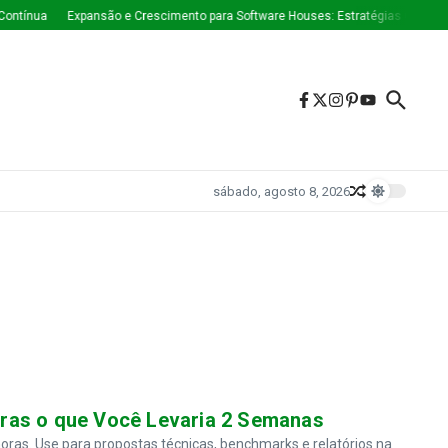
ontínua
Expansão e Crescimento para Software Houses: Estratégias Que Est
sábado, agosto 8, 2026
ras o que Você Levaria 2 Semanas
s. Use para propostas técnicas, benchmarks e relatórios na