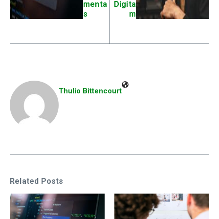
menta
Digita
s
m
Thulio Bittencourt
Related Posts