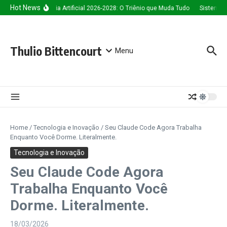
Ir para o conteúdo
Hot News
Inteligência Artificial 2026-2028: O Triênio que Muda Tudo
Sistema de
Thulio Bittencourt
Menu
Home
/
Tecnologia e Inovação
/
Seu Claude Code Agora Trabalha
Enquanto Você Dorme. Literalmente.
Tecnologia e Inovação
Seu Claude Code Agora
Trabalha Enquanto Você
Dorme. Literalmente.
18/03/2026