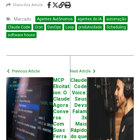
Share this Article
Marcado:
Agentes Autônomos
agentes de IA
automação
Claude Code
Cron
DevOps
Loop
produtividade
Scheduling
software house
Previous Article
Next Article
MCP
Claude
Elicitat
Code
ion: O
Voice:
Claude
Seus
Agora
Devs
Conve
Falam
rsa
3x
Com
Mais
Suas
Rápido
Ferra
do que