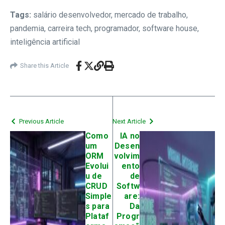
Tags:
salário desenvolvedor, mercado de trabalho,
pandemia, carreira tech, programador, software house,
inteligência artificial
Share this Article
Previous Article
Next Article
Como
IA no
um
Desen
ORM
volvim
Evolui
ento
u de
de
CRUD
Softw
Simple
are:
s para
Da
Plataf
Progr