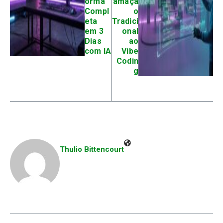
orma
amaçã
Compl
o
eta
Tradici
em 3
onal
Dias
ao
com IA
Vibe
Codin
g
Thulio Bittencourt