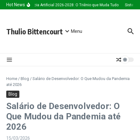
Ir para o conteúdo
Hot News
Inteligência Artificial 2026-2028: O Triênio que Muda Tudo
Sistema d
Thulio Bittencourt
Menu
Home
/
Blog
/
Salário de Desenvolvedor: O Que Mudou da Pandemia
até 2026
Blog
Salário de Desenvolvedor: O
Que Mudou da Pandemia até
2026
15/03/2026