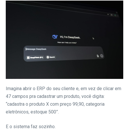
Imagina abrir o ERP do seu cliente e, em vez de clicar em
47 campos pra cadastrar um produto, você digita:
“cadastra o produto X com preço 99,90, categoria
eletrônicos, estoque 500”.
E o sistema faz sozinho.