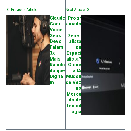
Previous Article
Next Article
Claude
Progr
Code
amado
Voice:
r
Seus
Gener
Devs
alista
Falam
ou
3x
Especi
Mais
alista?
Rápido
O que
do que
a IA
Digita
Mudou
m
de Vez
no
Merca
do de
Tecnol
ogia