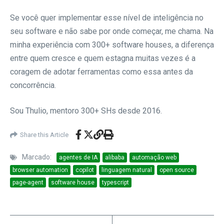
Se você quer implementar esse nível de inteligência no
seu software e não sabe por onde começar, me chama. Na
minha experiência com 300+ software houses, a diferença
entre quem cresce e quem estagna muitas vezes é a
coragem de adotar ferramentas como essa antes da
concorrência.
Sou Thulio, mentoro 300+ SHs desde 2016.
Share this Article
Marcado:
agentes de IA
alibaba
automação web
browser automation
copilot
linguagem natural
open source
page-agent
software house
typescript