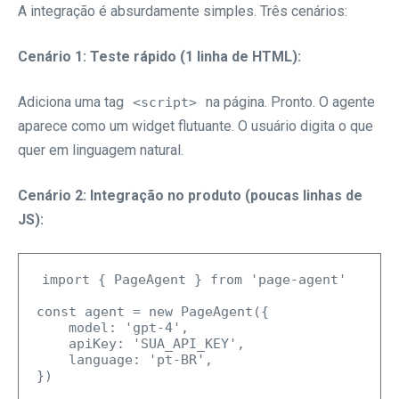
A integração é absurdamente simples. Três cenários:
Cenário 1: Teste rápido (1 linha de HTML):
Adiciona uma tag
na página. Pronto. O agente
<script>
aparece como um widget flutuante. O usuário digita o que
quer em linguagem natural.
Cenário 2: Integração no produto (poucas linhas de
JS):
import { PageAgent } from 'page-agent'

const agent = new PageAgent({

    model: 'gpt-4',

    apiKey: 'SUA_API_KEY',

    language: 'pt-BR',

})
