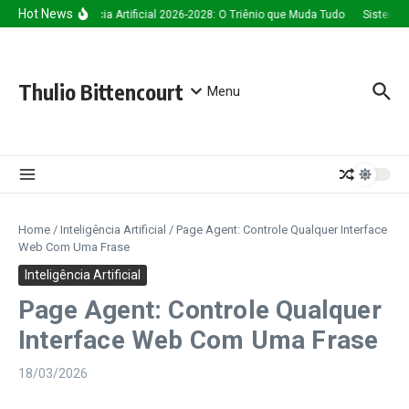
Ir para o conteúdo
Hot News
Inteligência Artificial 2026-2028: O Triênio que Muda Tudo
Sistema d
Thulio Bittencourt
Menu
Home
/
Inteligência Artificial
/
Page Agent: Controle Qualquer Interface
Web Com Uma Frase
Inteligência Artificial
Page Agent: Controle Qualquer
Interface Web Com Uma Frase
18/03/2026