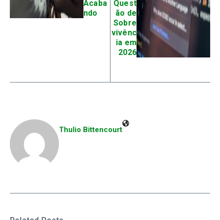
Acaba
Quest
ndo
ão de
Sobre
vivênc
ia em
2026
Thulio Bittencourt