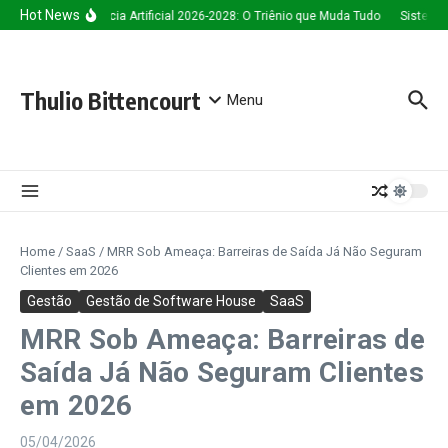
Ir para o conteúdo
Hot News
Inteligência Artificial 2026-2028: O Triênio que Muda Tudo
Sistema d
Thulio Bittencourt
Menu
Home
/
SaaS
/
MRR Sob Ameaça: Barreiras de Saída Já Não Seguram
Clientes em 2026
Gestão
Gestão de Software House
SaaS
MRR Sob Ameaça: Barreiras de
Saída Já Não Seguram Clientes
em 2026
05/04/2026