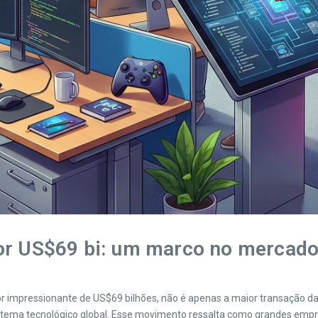
or US$69 bi: um marco no mercado
lor impressionante de US$69 bilhões, não é apenas a maior transação da 
istema tecnológico global. Esse movimento ressalta como grandes emp