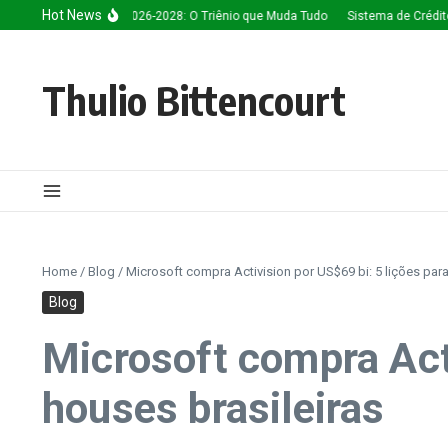
Ir para o conteúdo
Hot News
ência Artificial 2026-2028: O Triênio que Muda Tudo
Sistema de Créditos: A Es
Thulio Bittencourt
Home
/
Blog
/
Microsoft compra Activision por US$69 bi: 5 lições par
Blog
Microsoft compra Acti
houses brasileiras