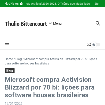
Ir para o conteúdo
Hot News
Inteligência Artificial 2026-2028: O Triênio que Muda Tudo
Sistema 
Thulio Bittencourt
Menu
Home
/
Blog
/
Microsoft compra Activision Blizzard por 70 bi: lições
para software houses brasileiras
Blog
Microsoft compra Activision
Blizzard por 70 bi: lições para
software houses brasileiras
12/01/2026