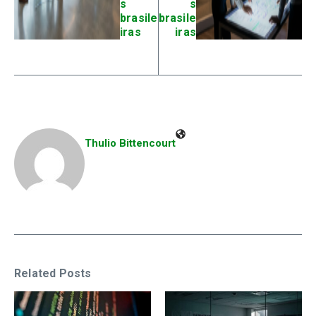
s
s
brasile
brasile
iras
iras
Thulio Bittencourt
Related Posts