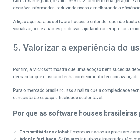
Com a IA integrada, o Office 365 traz também uma geração e aná
decisões informadas, reduzindo riscos e melhorando a eficiência
A lição aqui para as software houses é entender que não basta 
visualizações e análises preditivas, ajudando as empresas a m
5. Valorizar a experiência do 
Por fim, a Microsoft mostra que uma adoção bem-sucedida depende
demandar que o usuário tenha conhecimento técnico avançado, 
Para o mercado brasileiro, isso sinaliza que a complexidade téc
conquistarão espaço e fidelidade sustentável.
Por que as software houses brasileiras
Competitividade global:
Empresas nacionais precisam garan
Adoção facilitada:
Softwares intuitivos e integrados têm m