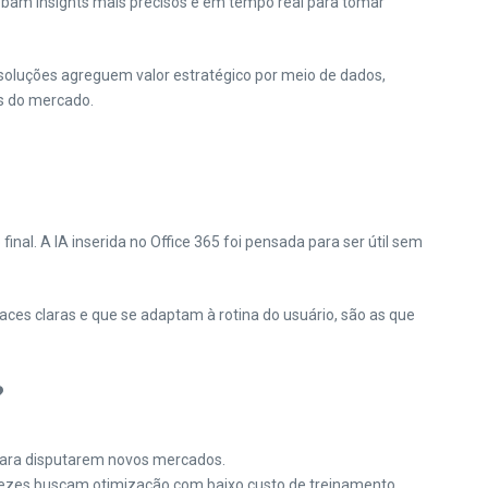
cebam insights mais precisos e em tempo real para tomar
 soluções agreguem valor estratégico por meio de dados,
s do mercado.
al. A IA inserida no Office 365 foi pensada para ser útil sem
aces claras e que se adaptam à rotina do usuário, são as que
?
para disputarem novos mercados.
 vezes buscam otimização com baixo custo de treinamento.