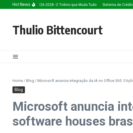
Ir para o conteúdo
Hot News
ncia Artificial 2026-2028: O Triênio que Muda Tudo
Sistema de Créditos: A Est
Thulio Bittencourt
Home
/
Blog
/
Microsoft anuncia integração da IA no Office 365: 5 liç
Blog
Microsoft anuncia int
software houses brasi