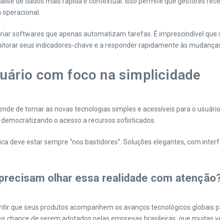
lise de dados mais rápida e contextual. Isso permite que gestores re
 operacional.
criar softwares que apenas automatizam tarefas. É imprescindível que
onitorar seus indicadores-chave e a responder rapidamente às mudança
usuário com foco na simplicidade
 de tornar as novas tecnologias simples e acessíveis para o usuário fin
democratizando o acesso a recursos sofisticados.
nica deve estar sempre “nos bastidores”. Soluções elegantes, com interf
 precisam olhar essa realidade com atenção
tir que seus produtos acompanhem os avanços tecnológicos globais 
ais chance de serem adotados pelas empresas brasileiras, que muitas