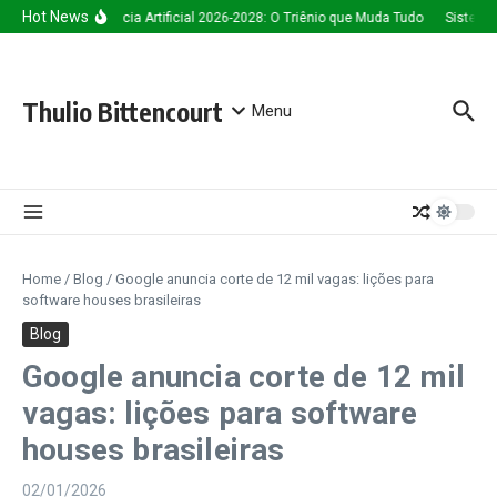
Ir para o conteúdo
Hot News
Inteligência Artificial 2026-2028: O Triênio que Muda Tudo
Sistema d
Thulio Bittencourt
Menu
Home
/
Blog
/
Google anuncia corte de 12 mil vagas: lições para
software houses brasileiras
Blog
Google anuncia corte de 12 mil
vagas: lições para software
houses brasileiras
02/01/2026