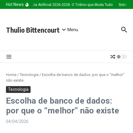
Ir para o conteúdo
Hot News
Inteligência Artificial 2026-2028: O Triênio que Muda Tudo
Sistema d
Thulio Bittencourt
Menu
Home
/
Tecnologia
/
Escolha de banco de dados: por que o “melhor”
não existe
Tecnologia
Escolha de banco de dados:
por que o “melhor” não existe
04/04/2026