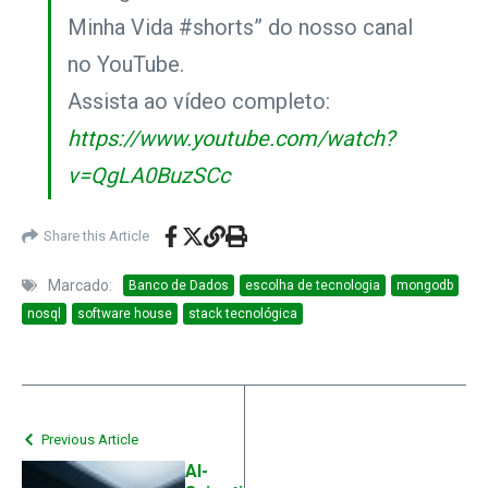
Minha Vida #shorts” do nosso canal
no YouTube.
Assista ao vídeo completo:
https://www.youtube.com/watch?
v=QgLA0BuzSCc
Share this Article
Marcado:
Banco de Dados
escolha de tecnologia
mongodb
nosql
software house
stack tecnológica
Previous Article
AI-