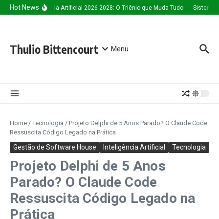
Ir para o conteúdo
Hot News
Inteligência Artificial 2026-2028: O Triênio que Muda Tudo
Sistema de
Thulio Bittencourt
Menu
Home
/
Tecnologia
/
Projeto Delphi de 5 Anos Parado? O Claude Code
Ressuscita Código Legado na Prática
Gestão de Software House
Inteligência Artificial
Tecnologia
Projeto Delphi de 5 Anos
Parado? O Claude Code
Ressuscita Código Legado na
Prática