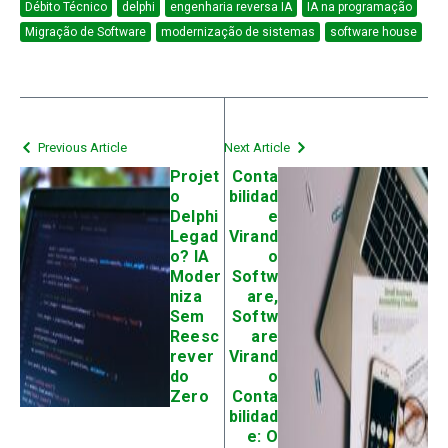
Débito Técnico
delphi
engenharia reversa IA
IA na programação
Migração de Software
modernização de sistemas
software house
Previous Article
Next Article
Projet
Conta
o
bilidad
Delphi
e
Legad
Virand
o? IA
o
Moder
Softw
niza
are,
Sem
Softw
Reesc
are
rever
Virand
do
o
Zero
Conta
bilidad
e: O