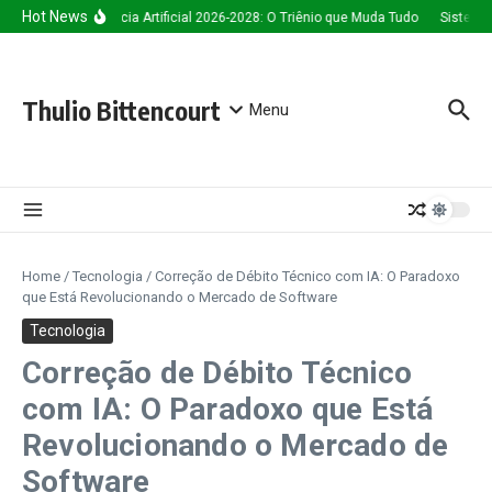
Ir para o conteúdo
Hot News
Inteligência Artificial 2026-2028: O Triênio que Muda Tudo
Sistema d
Thulio Bittencourt
Menu
Home
/
Tecnologia
/
Correção de Débito Técnico com IA: O Paradoxo
que Está Revolucionando o Mercado de Software
Tecnologia
Correção de Débito Técnico
com IA: O Paradoxo que Está
Revolucionando o Mercado de
Software