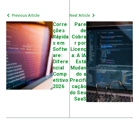
Previous Article
Next Article
Corre
Pare
ções
de
Rápida
Cobra
s em
r por
Softw
Licenç
are:
a: A IA
Difere
Está
ncial
Mudan
Comp
do a
etitivo
Precifi
2026
cação
do Seu
SaaS