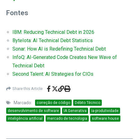
Fontes
IBM: Reducing Technical Debt in 2026
ByteIota: AI Technical Debt Statistics
Sonar: How AI is Redefining Technical Debt
InfoQ: AI-Generated Code Creates New Wave of
Technical Debt
Second Talent: AI Strategies for CIOs
Share this Article
Marcado:
correção de código
Débito Técnico
desenvolvimento de software
IA Generativa
ia-produtividade
inteligência artificial
mercado de tecnologia
software house