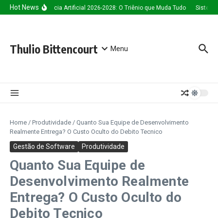
Ir para o conteúdo
Hot News
Inteligência Artificial 2026-2028: O Triênio que Muda Tudo
Sistema 
Thulio Bittencourt
Menu
Home
/
Produtividade
/
Quanto Sua Equipe de Desenvolvimento
Realmente Entrega? O Custo Oculto do Debito Tecnico
Gestão de Software
Produtividade
Quanto Sua Equipe de
Desenvolvimento Realmente
Entrega? O Custo Oculto do
Debito Tecnico