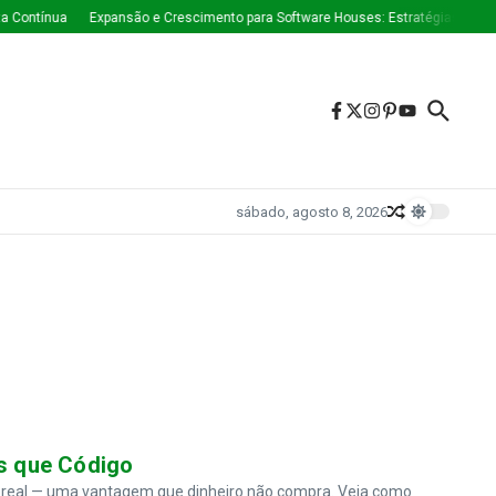
 Contínua
Expansão e Crescimento para Software Houses: Estratégias Que E
sábado, agosto 8, 2026
is que Código
at real — uma vantagem que dinheiro não compra. Veja como