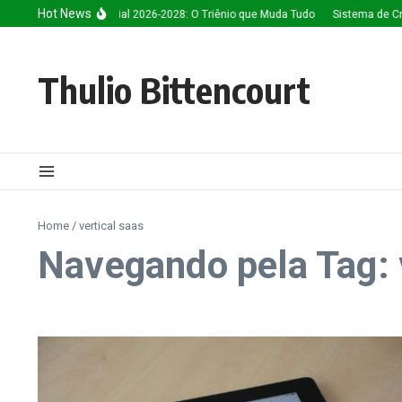
Ir para o conteúdo
Hot News
Inteligência Artificial 2026-2028: O Triênio que Muda Tudo
Sistema de Cré
Thulio Bittencourt
Home
/
vertical saas
Navegando pela Tag: 