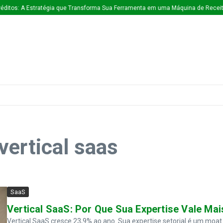
ditos: A Estratégia que Transforma Sua Ferramenta em uma Máquina de Receita
vertical saas
SaaS
Vertical SaaS: Por Que Sua Expertise Vale Ma
Vertical SaaS cresce 23,9% ao ano. Sua expertise setorial é um mo