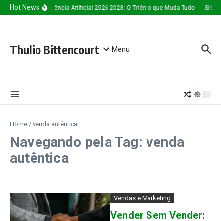
Ir para o conteúdo
Hot News
Inteligência Artificial 2026-2028: O Triênio que Muda Tudo
Siste
Thulio Bittencourt
Menu
Home
/
venda autêntica
Navegando pela Tag: venda
autêntica
Vendas e Marketing
Vender Sem Vender: