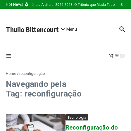
Ir para o conteúdo
Hot News
Inteligência Artificial 2026-2028: O Triênio que Muda Tudo
Sistem
Thulio Bittencourt
Menu
Home
/
reconfiguração
Navegando pela
Tag: reconfiguração
Tecnologia
Reconfiguração do