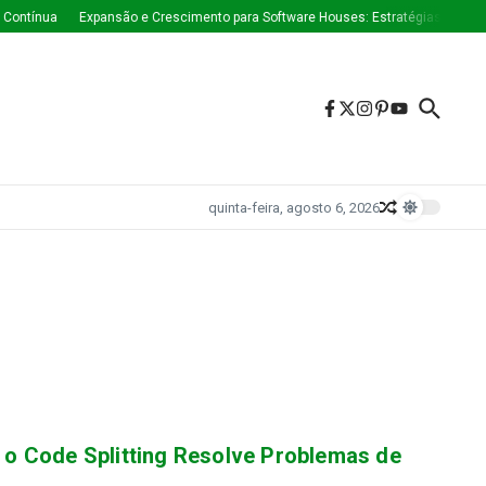
ontínua
Expansão e Crescimento para Software Houses: Estratégias Que Es
quinta-feira, agosto 6, 2026
o Code Splitting Resolve Problemas de