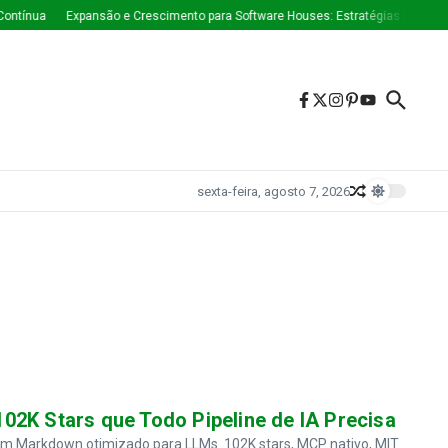
ínua
Expansão e Crescimento para Software Houses: Estratégias Que Estão 
sexta-feira, agosto 7, 2026
02K Stars que Todo Pipeline de IA Precisa
em Markdown otimizado para LLMs. 102K stars, MCP nativo, MIT