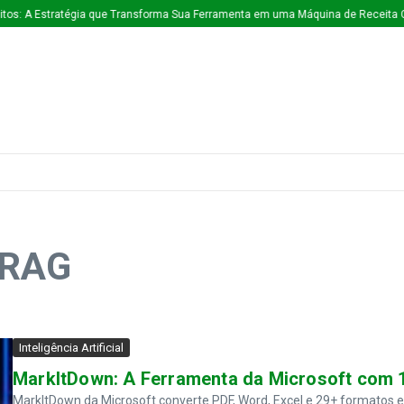
: A Estratégia que Transforma Sua Ferramenta em uma Máquina de Receita Cont
 RAG
Inteligência Artificial
MarkItDown: A Ferramenta da Microsoft com 1
MarkItDown da Microsoft converte PDF, Word, Excel e 29+ formatos 