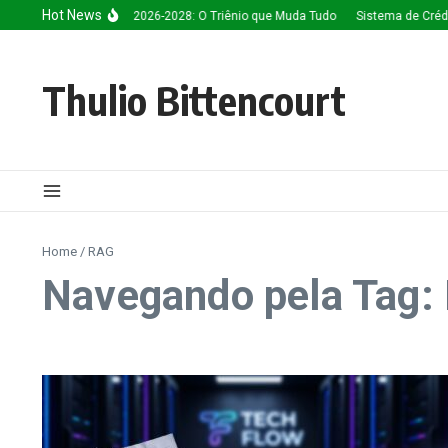
Ir para o conteúdo
Hot News
nteligência Artificial 2026-2028: O Triênio que Muda Tudo
Sistema de Créditos
Thulio Bittencourt
Home
/
RAG
Navegando pela Tag: