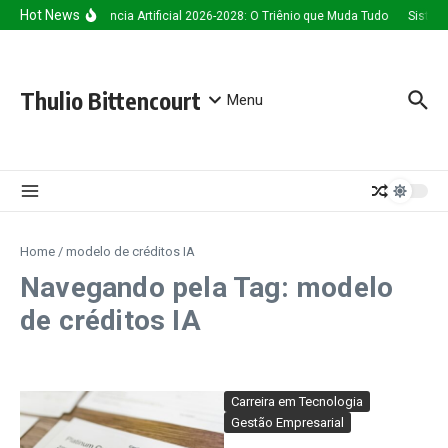
Ir para o conteúdo
Hot News
Inteligência Artificial 2026-2028: O Triênio que Muda Tudo
Sistema
Thulio Bittencourt
Menu
Home
/
modelo de créditos IA
Navegando pela Tag: modelo
de créditos IA
Carreira em Tecnologia
Gestão Empresarial