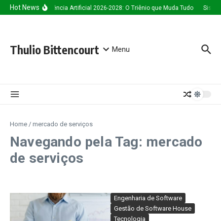
Ir para o conteúdo
Hot News
Inteligência Artificial 2026-2028: O Triênio que Muda Tudo
Sistem
Thulio Bittencourt
Menu
Home
/
mercado de serviços
Navegando pela Tag: mercado
de serviços
Engenharia de Software
Gestão de Software House
Tecnologia