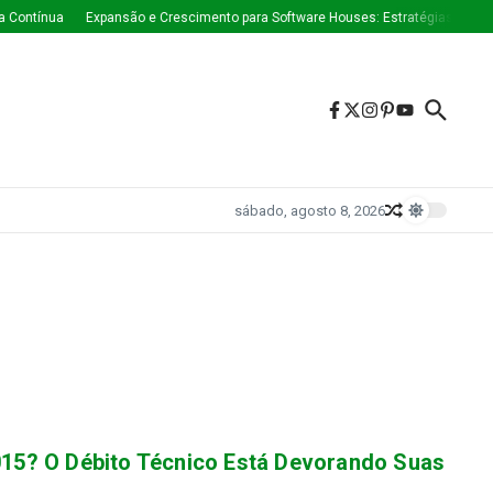
 Contínua
Expansão e Crescimento para Software Houses: Estratégias Que E
sábado, agosto 8, 2026
15? O Débito Técnico Está Devorando Suas