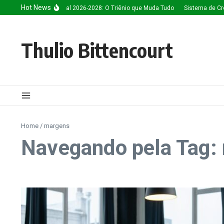
Ir para o conteúdo
Hot News
Inteligência Artificial 2026-2028: O Triênio que Muda Tudo
Sistema de Cré
Thulio Bittencourt
Home
/
margens
Navegando pela Tag: