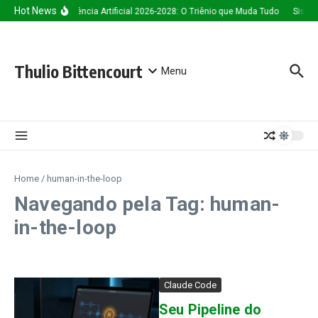
Ir para o conteúdo
Hot News
Inteligência Artificial 2026-2028: O Triênio que Muda Tudo
Sistem
Thulio Bittencourt
Menu
Home
/
human-in-the-loop
Navegando pela Tag: human-
in-the-loop
Claude Code
Seu Pipeline do