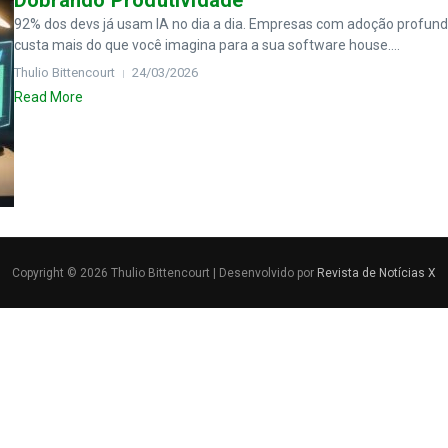
Dobrando Produtividade
92% dos devs já usam IA no dia a dia. Empresas com adoção profun
custa mais do que você imagina para a sua software house....
Thulio Bittencourt
24/03/2026
Read More
Copyright © 2026 Thulio Bittencourt | Desenvolvido por
Revista de Notícias X