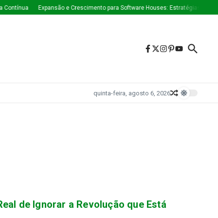
 Contínua
Expansão e Crescimento para Software Houses: Estratégias Que E
quinta-feira, agosto 6, 2026
eal de Ignorar a Revolução que Está