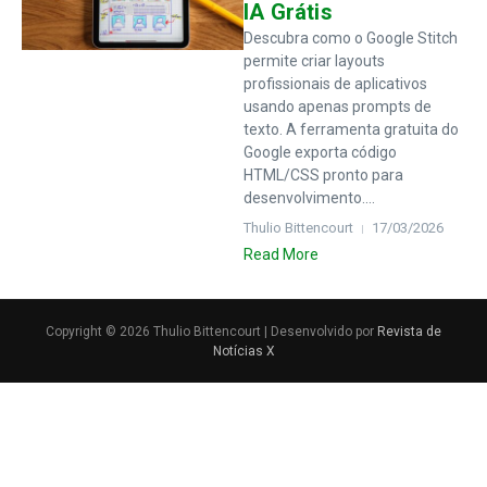
IA Grátis
Descubra como o Google Stitch
permite criar layouts
profissionais de aplicativos
usando apenas prompts de
texto. A ferramenta gratuita do
Google exporta código
HTML/CSS pronto para
desenvolvimento....
Thulio Bittencourt
17/03/2026
Read More
Copyright © 2026 Thulio Bittencourt | Desenvolvido por
Revista de
Notícias X