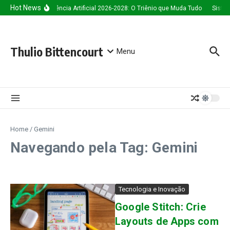
Ir para o conteúdo
Hot News
Inteligência Artificial 2026-2028: O Triênio que Muda Tudo
Siste
Thulio Bittencourt
Menu
Home
/
Gemini
Navegando pela Tag: Gemini
Tecnologia e Inovação
Google Stitch: Crie
Layouts de Apps com