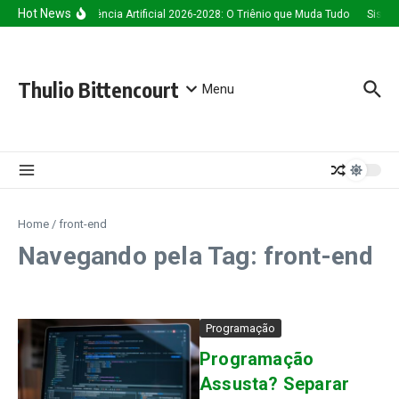
Ir para o conteúdo
Hot News
Inteligência Artificial 2026-2028: O Triênio que Muda Tudo
Sistem
Thulio Bittencourt
Menu
Home
/
front-end
Navegando pela Tag: front-end
Programação
Programação
Assusta? Separar