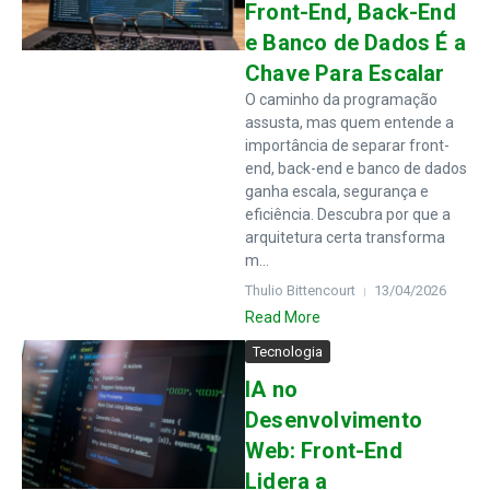
Front-End, Back-End
e Banco de Dados É a
Chave Para Escalar
O caminho da programação
assusta, mas quem entende a
importância de separar front-
end, back-end e banco de dados
ganha escala, segurança e
eficiência. Descubra por que a
arquitetura certa transforma
m...
Thulio Bittencourt
13/04/2026
Read More
Tecnologia
IA no
Desenvolvimento
Web: Front-End
Lidera a