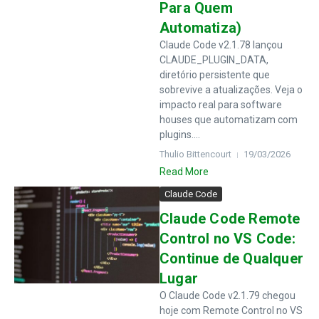
Para Quem
Automatiza)
Claude Code v2.1.78 lançou
CLAUDE_PLUGIN_DATA,
diretório persistente que
sobrevive a atualizações. Veja o
impacto real para software
houses que automatizam com
plugins....
Thulio Bittencourt
19/03/2026
Read More
Claude Code
Claude Code Remote
Control no VS Code:
Continue de Qualquer
Lugar
O Claude Code v2.1.79 chegou
hoje com Remote Control no VS