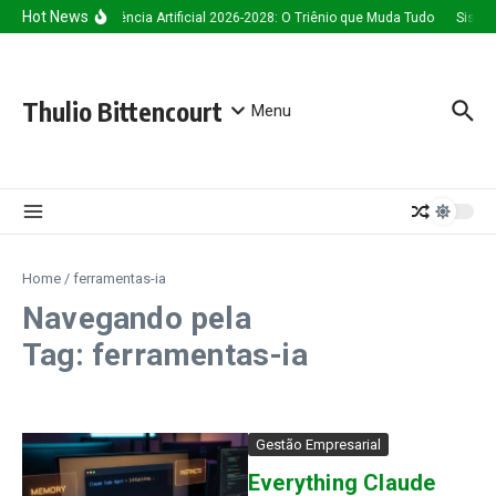
Ir para o conteúdo
Hot News
Inteligência Artificial 2026-2028: O Triênio que Muda Tudo
Sistem
Thulio Bittencourt
Menu
Home
/
ferramentas-ia
Navegando pela
Tag: ferramentas-ia
Gestão Empresarial
Everything Claude