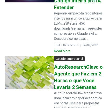
Código Inteiro pra IA
Entender
Repomix empacota repositórios
inteiros num único arquivo para
LLMs. 23K stars, 45K
downloads/semana, Tree-sitter
compression e Claude Skills.
Descubra como usar....
Thulio Bittencourt
06/04/2026
Read More
Gestão Empresarial
AutoResearchClaw: o
Agente que Faz em 2
Horas o que Você
Levaria 2 Semanas
AutoResearchClaw transforma
uma ideia em paper acadêmico
em horas. Use para propostas