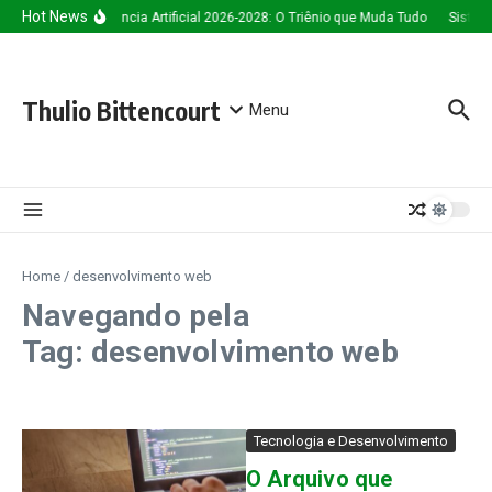
Ir para o conteúdo
Hot News
Inteligência Artificial 2026-2028: O Triênio que Muda Tudo
Sistema
Thulio Bittencourt
Menu
Home
/
desenvolvimento web
Navegando pela
Tag: desenvolvimento web
Tecnologia e Desenvolvimento
O Arquivo que