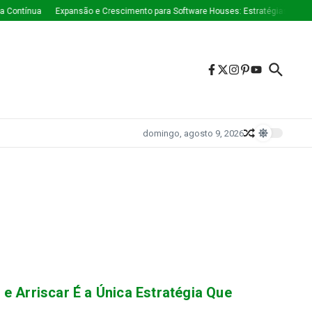
 Contínua
Expansão e Crescimento para Software Houses: Estratégias Que E
domingo, agosto 9, 2026
e Arriscar É a Única Estratégia Que