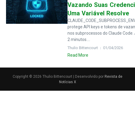
Vazando Suas Credenci
Uma Variável Resolve
CLAUDE_CODE_SUBPROCESS_EN
protege API keys e tokens de vaz
nos subprocessos do Claude Code.
2 minutos....
Thulio Bittencourt
01/04/2026
Read More
Copyright © 2026 Thulio Bittencourt | Desenvolvido por
Revista de
Notícias X