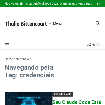
Ir para o conteúdo
Hot News
Inteligência Artificial 2026-2028: O Triênio que Muda Tudo
Sistem
Thulio Bittencourt
Menu
Home
/
credenciais
Navegando pela
Tag: credenciais
Claude Code
Seu Claude Code Está