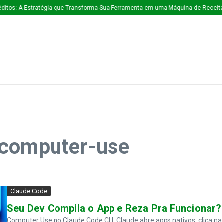
itos: A Estratégia que Transforma Sua Ferramenta em uma Máquina de Receita 
 computer-use
Claude Code
Seu Dev Compila o App e Reza Pra Funcionar?
Computer Use no Claude Code CLI: Claude abre apps nativos, clica na U