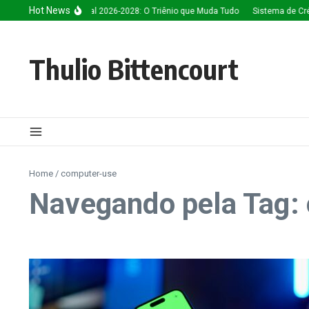
Ir para o conteúdo
Hot News
Inteligência Artificial 2026-2028: O Triênio que Muda Tudo
Sistema de Créd
Thulio Bittencourt
Home
/
computer-use
Navegando pela Tag: