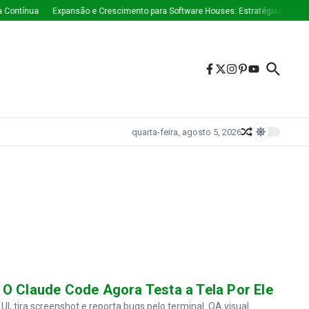
Contínua
Expansão e Crescimento para Software Houses: Estratégias Que Es
quarta-feira, agosto 5, 2026
 O Claude Code Agora Testa a Tela Por Ele
I, tira screenshot e reporta bugs pelo terminal. QA visual