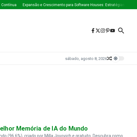
Contínua
Expansão e Crescimento para Software Houses: Estratégias Que Es
sábado, agosto 8, 2026
 Melhor Memória de IA do Mundo
 (96.6%), criado por Milla Jovovich e gratuito. Descubra como