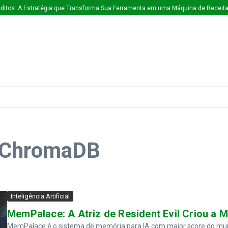
itos: A Estratégia que Transforma Sua Ferramenta em uma Máquina de Receita 
: ChromaDB
Inteligência Artificial
MemPalace: A Atriz de Resident Evil Criou a
MemPalace é o sistema de memória para IA com maior score do mundo